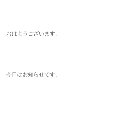
おはようございます。
今日はお知らせです。