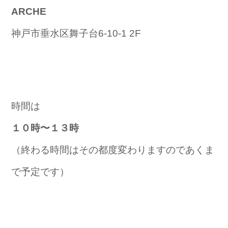
ARCHE
神戸市垂水区舞子台6-10-1 2F
時間は
１０時〜１３時
（終わる時間はその都度変わりますのであくま
で予定です）