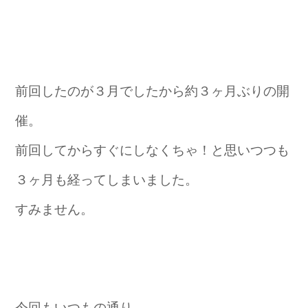
前回したのが３月でしたから約３ヶ月ぶりの開
催。
前回してからすぐにしなくちゃ！と思いつつも
３ヶ月も経ってしまいました。
すみません。
今回もいつもの通り