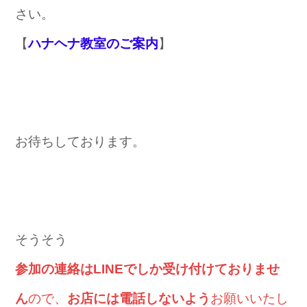
さい。
【
ハナヘナ教室のご案内
】
お待ちしております。
そうそう
参加の連絡はLINEでしか受け付けておりませ
ん
ので、
お店には電話しないよう
お願いいたし