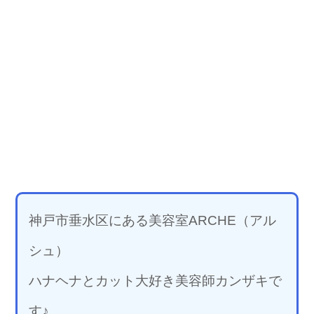
神戸市垂水区にある美容室ARCHE（アル
シュ）
ハナヘナとカット大好き美容師カンザキで
す♪