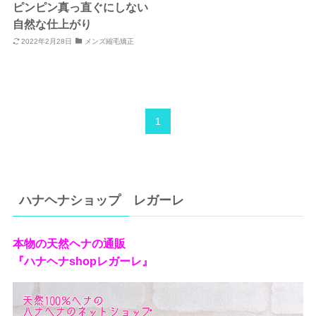
ピンピン真っ直ぐにしない
自然な仕上がり
2022年2月28日
メンズ縮毛矯正
1
ハナヘナショップ レガーレ
本物の天然ヘナの通販
『ハナヘナshopレガーレ』