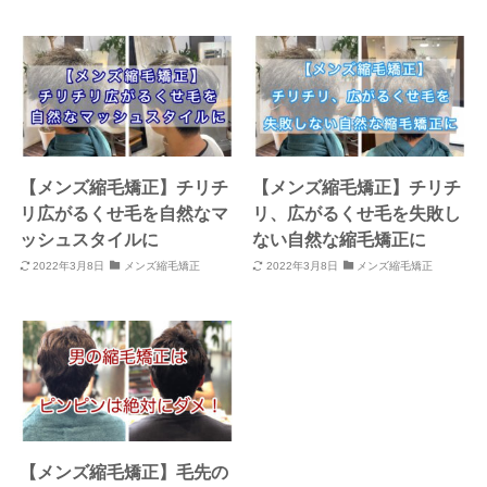
【メンズ縮毛矯正】チリチ
【メンズ縮毛矯正】チリチ
リ広がるくせ毛を自然なマ
リ、広がるくせ毛を失敗し
ッシュスタイルに
ない自然な縮毛矯正に
2022年3月8日
メンズ縮毛矯正
2022年3月8日
メンズ縮毛矯正
【メンズ縮毛矯正】毛先の