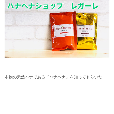
本物の天然ヘナである『ハナヘナ』を知ってもらいた
い。
そんな想いでネットショップを作りました。(^∇^)
クレジットカードで買える『ハナヘナ』『DO-S』の正規
販売店
はこちら♪