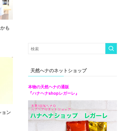
るかも
天然へナのネットショップ
本物の天然ヘナの通販
『ハナヘナshopレガーレ』
ション