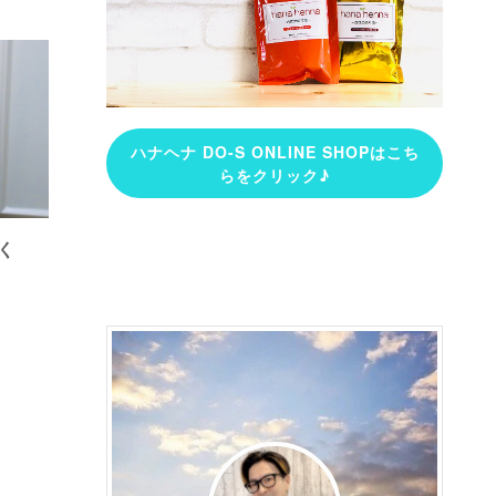
ハナヘナ DO-S ONLINE SHOPはこち
らをクリック♪
く